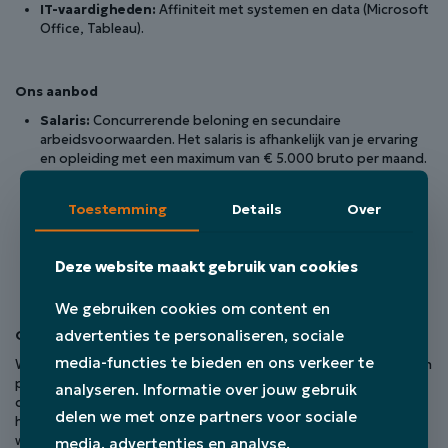
IT-vaardigheden:
Affiniteit met systemen en data (Microsoft
Office, Tableau).
Ons aanbod
Salaris:
Concurrerende beloning en secundaire
arbeidsvoorwaarden. Het salaris is afhankelijk van je ervaring
en opleiding met een maximum van € 5.000 bruto per maand.
Werkomgeving:
Een dynamische internationale omgeving
met focus op resultaten, kwaliteit, groei en innovatie.
Toestemming
Details
Over
Faciliteiten:
Gratis heerlijke en gezonde lunch.
Teamactiviteiten:
Deelname aan leuke teamactiviteiten.
Werkweek:
40-urige werkweek, 25 vakantiedagen.
Deze website maakt gebruik van cookies
Extra's:
Gratis toegang tot de gym in ons kantoor.
We gebruiken cookies om content en
advertenties te personaliseren, sociale
Onze Opdrachtgever
media-functies te bieden en ons verkeer te
Werk je graag voor een internationaal bedrijf? Hecht je waarde aan
professionaliteit en kwaliteit? Voel je je comfortabel in een
analyseren. Informatie over jouw gebruik
dynamische omgeving, maar zoek je ook samenwerking in een
delen we met onze partners voor sociale
hecht en informeel team? Dan is onze opdrachtgever de ideale
werkgever voor jou.
media, advertenties en analyse.