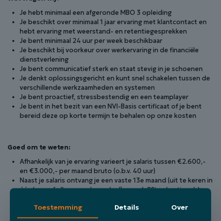
Je hebt minimaal een afgeronde MBO 3 opleiding
Je beschikt over minimaal 1 jaar ervaring met klantcontact en
hebt ervaring met weerstand- en retentiegesprekken
Je bent minimaal 24 uur per week beschikbaar
Je beschikt bij voorkeur over werkervaring in de financiële
dienstverlening
Je bent communicatief sterk en staat stevig in je schoenen
Je denkt oplossingsgericht en kunt snel schakelen tussen de
verschillende werkzaamheden en systemen
Je bent proactief, stressbestendig en een teamplayer
Je bent in het bezit van een NVI-Basis certificaat of je bent
bereid deze op korte termijn te behalen op onze kosten
Goed om te weten:
Afhankelijk van je ervaring varieert je salaris tussen €2.600,-
en €3.000,- per maand bruto (o.b.v. 40 uur)
Naast je salaris ontvang je een vaste 13e maand (uit te keren in
één keer of elke maand een deel) en ook 8% vakantiegeld
Je beschikt over 29 vakantiedagen
Toestemming
Details
Over
Je reiskosten met het openbaar vervoer worden 100%
vergoed (het station ligt op slechts 8 minuten lopen van ons