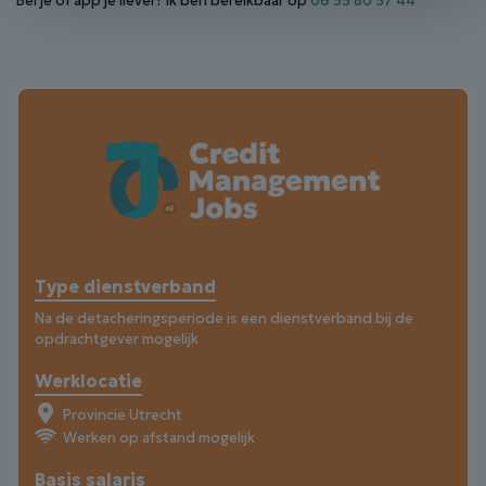
Bel je of app je liever? Ik ben bereikbaar op
06 55 80 57 44
Type dienstverband
Na de detacheringsperiode is een dienstverband bij de
opdrachtgever mogelijk
Werklocatie
Provincie Utrecht
Werken op afstand mogelijk
Basis salaris